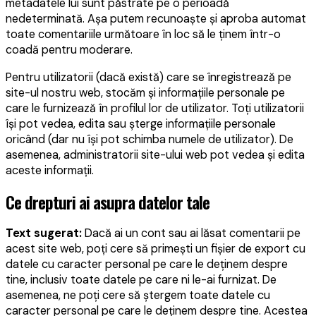
metadatele lui sunt păstrate pe o perioadă
nedeterminată. Așa putem recunoaște și aproba automat
toate comentariile următoare în loc să le ținem într-o
coadă pentru moderare.
Pentru utilizatorii (dacă există) care se înregistrează pe
site-ul nostru web, stocăm și informațiile personale pe
care le furnizează în profilul lor de utilizator. Toți utilizatorii
își pot vedea, edita sau șterge informațiile personale
oricând (dar nu își pot schimba numele de utilizator). De
asemenea, administratorii site-ului web pot vedea și edita
aceste informații.
Ce drepturi ai asupra datelor tale
Text sugerat:
Dacă ai un cont sau ai lăsat comentarii pe
acest site web, poți cere să primești un fișier de export cu
datele cu caracter personal pe care le deținem despre
tine, inclusiv toate datele pe care ni le-ai furnizat. De
asemenea, ne poți cere să ștergem toate datele cu
caracter personal pe care le deținem despre tine. Acestea