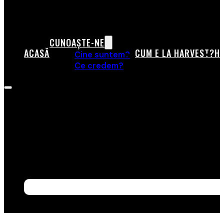
CUNOAȘTE-NE
ACASĂ
CUM E LA HARVEST?
HA
Cine suntem?
Ce credem?