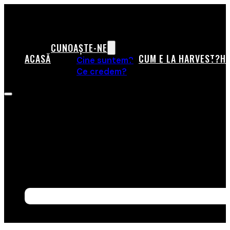
CUNOAȘTE-NE
ACASĂ
CUM E LA HARVEST?
HA
Cine suntem?
Ce credem?